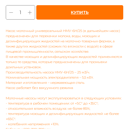
КУПИТЬ
Насос молочный универсальный НМУ-6Н/25 (в дальнейшем насос)
предназначен для перекачки молока, воды, моющих и
дезинфицирующих жидкостей на молочно-товарных фермах, а
также других жидкостей (схожих по вязкости с водой) в сфере
пищевой промышленности, сельском хозяйстве.
В качестве моющих и дезинфицирующих жидкостей применяются
только те средства, которые предназначены для промывки
доильных установок.
Производительность насоса НМУ-6Н/25 – 25 м3/ч.
Номинальная мощность электродвигателя – 5,5 кВт.
Материал изготовления – нержавеющая сталь
Насос работает без вакуумного режима
Молочные насосы могут эксплуатироваться в следующих условиях:
- температура в рабочем помещении: от +5С° до +35С°;
- относительная влажность воздуха: не более 85%;
- температура моющих и дезинфицирующих жидкостей: не более
+65С°.
- колебания напряжения +10%.