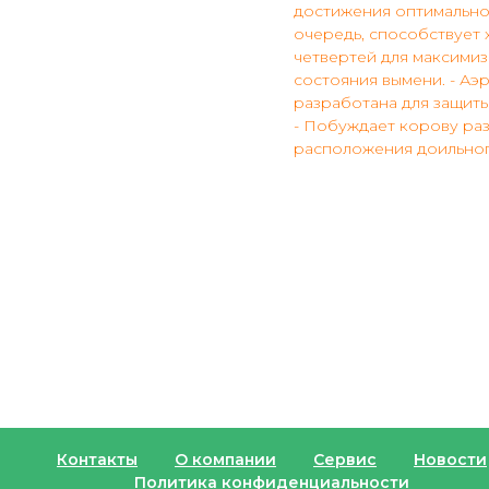
достижения оптимально
очередь, способствует 
четвертей для максими
состояния вымени. - А
разработана для защиты
- Побуждает корову раз
расположения доильног
Контакты
О компании
Сервис
Новости
Политика конфиденциальности