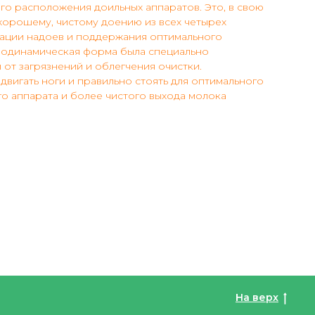
го расположения доильных аппаратов. Это, в свою
хорошему, чистому доению из всех четырех
зации надоев и поддержания оптимального
эродинамическая форма была специально
 от загрязнений и облегчения очистки.
двигать ноги и правильно стоять для оптимального
о аппарата и более чистого выхода молока
На верх